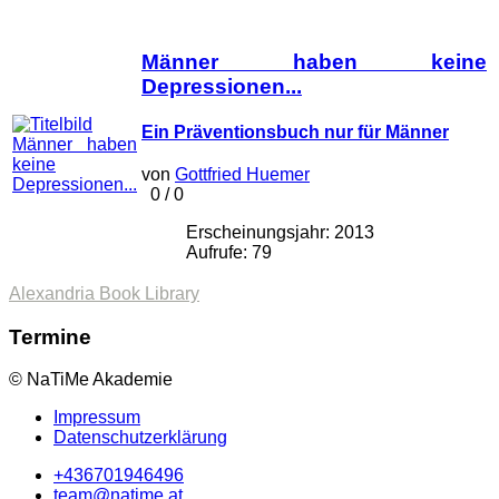
Männer haben keine
Depressionen...
Ein Präventionsbuch nur für Männer
von
Gottfried Huemer
0
/
0
Erscheinungsjahr: 2013
Aufrufe: 79
Alexandria Book Library
Termine
© NaTiMe Akademie
Impressum
Datenschutzerklärung
+436701946496
team@natime.at