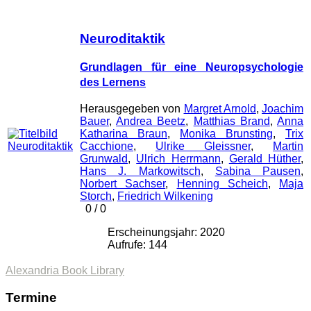
Neuroditaktik
Grundlagen für eine Neuropsychologie
des Lernens
Herausgegeben von
Margret Arnold
,
Joachim
Bauer
,
Andrea Beetz
,
Matthias Brand
,
Anna
Katharina Braun
,
Monika Brunsting
,
Trix
Cacchione
,
Ulrike Gleissner
,
Martin
Grunwald
,
Ulrich Herrmann
,
Gerald Hüther
,
Hans J. Markowitsch
,
Sabina Pausen
,
Norbert Sachser
,
Henning Scheich
,
Maja
Storch
,
Friedrich Wilkening
0
/
0
Erscheinungsjahr: 2020
Aufrufe: 144
Alexandria Book Library
Termine